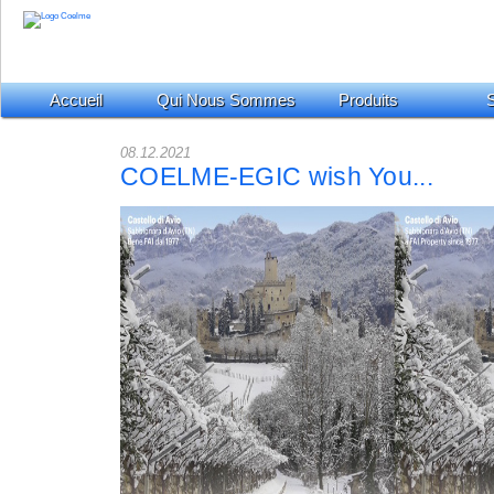
Accueil
Qui Nous Sommes
Produits
S
08.12.2021
COELME-EGIC wish You...