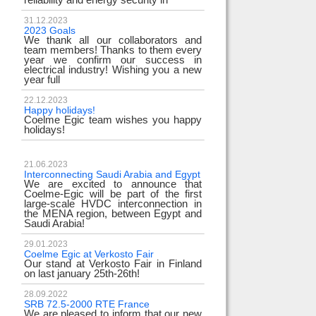
31.12.2023
2023 Goals
We thank all our collaborators and
team members! Thanks to them every
year we confirm our success in
electrical industry! Wishing you a new
year full
22.12.2023
Happy holidays!
Coelme Egic team wishes you happy
holidays!
21.06.2023
Interconnecting Saudi Arabia and Egypt
We are excited to announce that
Coelme-Egic will be part of the first
large-scale HVDC interconnection in
the MENA region, between Egypt and
Saudi Arabia!
29.01.2023
Coelme Egic at Verkosto Fair
Our stand at Verkosto Fair in Finland
on last january 25th-26th!
28.09.2022
SRB 72.5-2000 RTE France
We are pleased to inform that our new