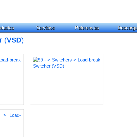
oductos
Servicios
Referencias
Descarg
 (
VSD
)