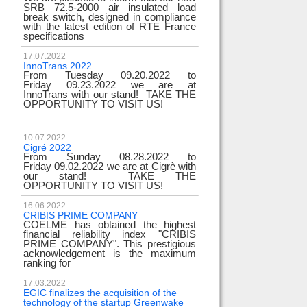
SRB 72.5-2000 air insulated load
break switch, designed in compliance
with the latest edition of RTE France
specifications
17.07.2022
InnoTrans 2022
From Tuesday 09.20.2022 to
Friday 09.23.2022 we are at
InnoTrans with our stand! TAKE THE
OPPORTUNITY TO VISIT US!
10.07.2022
Cigré 2022
From Sunday 08.28.2022 to
Friday 09.02.2022 we are at Cigrè with
our stand! TAKE THE
OPPORTUNITY TO VISIT US!
16.06.2022
CRIBIS PRIME COMPANY
COELME has obtained the highest
financial reliability index "CRIBIS
PRIME COMPANY". This prestigious
acknowledgement is the maximum
ranking for
17.03.2022
EGIC finalizes the acquisition of the
technology of the startup Greenwake