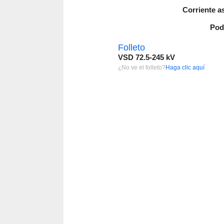
Corriente a
Pod
Folleto
VSD 72.5-245 kV
¿No ve el folleto?
Haga clic aquí