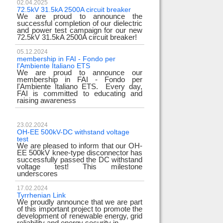
02.04.2025
72.5kV 31.5kA 2500A circuit breaker
We are proud to announce the
successful completion of our dielectric
and power test campaign for our new
72.5kV 31.5kA 2500A circuit breaker!
05.12.2024
membership in FAI - Fondo per
l'Ambiente Italiano ETS
We are proud to announce our
membership in FAI - Fondo per
l'Ambiente Italiano ETS. Every day,
FAI is committed to educating and
raising awareness
23.02.2024
OH-EE 500kV-DC withstand voltage
test
We are pleased to inform that our OH-
EE 500kV knee-type disconnector has
successfully passed the DC withstand
voltage test! This milestone
underscores
17.02.2024
Tyrrhenian Link
We proudly announce that we are part
of this important project to promote the
development of renewable energy, grid
reliability and energy security in