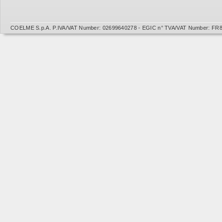
COELME S.p.A. P.IVA/VAT Number: 02699640278 - EGIC n° TVA/VAT Number: FR