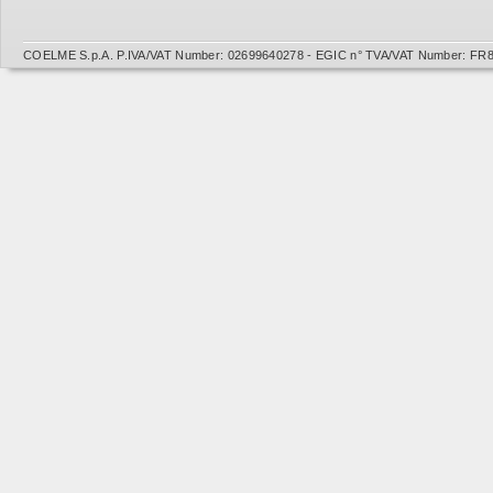
COELME S.p.A. P.IVA/VAT Number: 02699640278 - EGIC n° TVA/VAT Number: FR