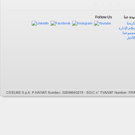
Follow Us
بذة عنا
اريخنا
ظام الإدارة
جموعتنا
لأخبار
COELME S.p.A. P.IVA/VAT Number: 02699640278 - EGIC n° TVA/VAT Number: FR