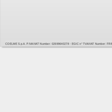
COELME S.p.A. P.IVA/VAT Number: 02699640278 - EGIC n° TVA/VAT Number: FR