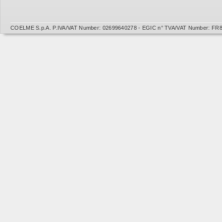
COELME S.p.A. P.IVA/VAT Number: 02699640278 - EGIC n° TVA/VAT Number: FR