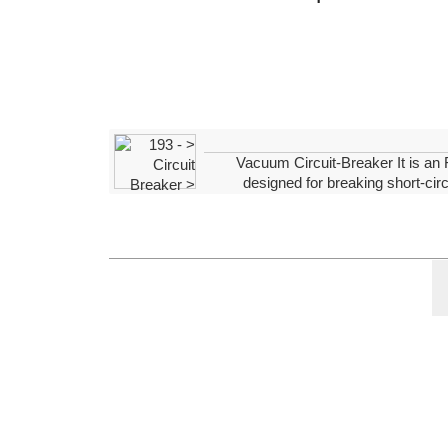
Vacuum Circuit-Breaker It is an F
designed for breaking short-circ
vacuum interrupting. Drawing on 15 years of 