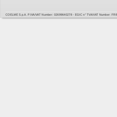
COELME S.p.A. P.IVA/VAT Number: 02699640278 - EGIC n° TVA/VAT Number: FR