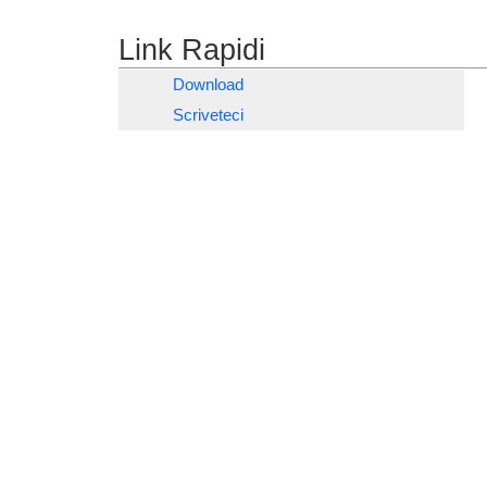
delle catenarie), sia nelle sottostazioni di alimenta
Link Rapidi
Download
Scriveteci