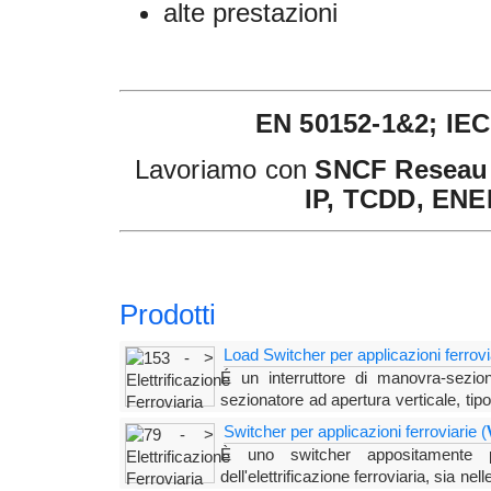
alte prestazioni
EN 50152-1&2; IEC
Lavoriamo con
SNCF Reseau
IP, TCDD, EN
Prodotti
Load Switcher per applicazioni ferrovi
É un interruttore di manovra-sezion
sezionatore ad apertura verticale, ti
po
estinzione a vuoto di cui è dotato. La camera è azio
Switcher per applicazioni ferroviarie (
È uno switcher appositamente p
dell'elettrificazione ferroviaria, sia nel
l