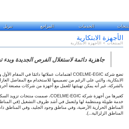
نتجات
الخدمات
المراجع
تنزيل
الأجهزة الابتكارية
المنتجات >
الأجهزة الابتكارية
جاهزية دائمة لاستغلال الفرص الجديدة وبدء ت
اهتمامات عملائها دائمًا في المقام الأو
COELME-EGIC
تضع شركة
الابتكارية، والتي على الرغم من تصميمها للاستخدام مع المفاصل العاز
بالشركة، غير أنه يمكن تهيئتها للعمل مع أجهزة من شركات مصنعة أخر.
صممت منتجات تزويد السكك ال
COELME-EGIC
كغيرها من أجهزة شركة
خدمة طويلة ومنتظمة لها ولتعمل في أشد ظروف التشغيل (في المناطق 
المناطق الحرارية الأرضية، وفي مناطق وجود الجليد، وفي المناطق ذا
المناطق الزلزالية...).