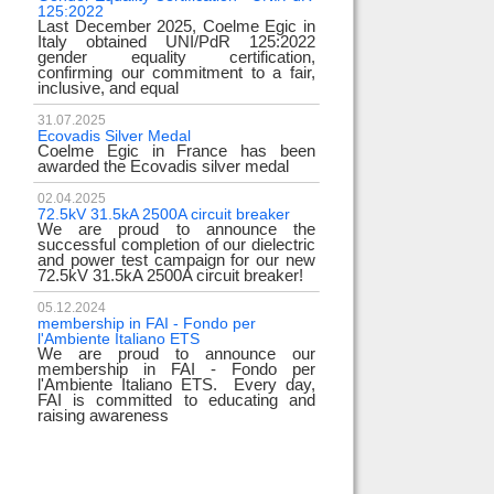
125:2022
test
Last December 2025, Coelme Egic in
We are pleased to i
Italy obtained UNI/PdR 125:2022
EE 500kV knee-type
gender equality certification,
successfully passed
confirming our commitment to a fair,
voltage test! 
inclusive, and equal
underscores
31.07.2025
17.02.2024
Ecovadis Silver Medal
Tyrrhenian Link
Coelme Egic in France has been
We proudly announce
awarded the Ecovadis silver medal
of this important pro
development of rene
reliability and energy
02.04.2025
72.5kV 31.5kA 2500A circuit breaker
We are proud to announce the
31.12.2023
successful completion of our dielectric
2023 Goals
and power test campaign for our new
We thank all our c
72.5kV 31.5kA 2500A circuit breaker!
team members! Than
year we confirm
electrical industry!
05.12.2024
year full
membership in FAI - Fondo per
l'Ambiente Italiano ETS
We are proud to announce our
22.12.2023
membership in FAI - Fondo per
Happy holidays!
l'Ambiente Italiano ETS. Every day,
Coelme Egic team 
FAI is committed to educating and
holidays!
raising awareness