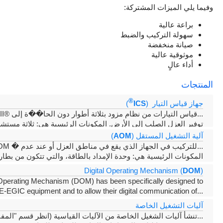
وفيما يلي الميزات المشتركة:
براعة عالية
سهولة التركيب والضبط
صيانة منخفضة
موثوقية عالية
أداء عالٍ
المنتجات
®
)
ICS
جهاز قياس التيار (
�ة إلى
يمكن لجهاز CMDII® قياس التيارات من نظام مزود بثلاثة أطوار دون الحا�
...
توفير العزل الصلب إلى الأرض. المكونات الرئيسية هي: ثلاثة مستش
)
AOM
آلية التشغيل المستقل (
صُممت آلية AOM للتركيب في الجهاز الذي يقع في مناطق العزل أو عند عدم �
...
وفر شبك LV. المكونات الرئيسية هي: وحدة الإمداد بالطاقة، والتي تتكون من بطارية
Digital Operating Mechanism (
DOM
)
 Operating Mechanism (DOM) has been specifically designed to
EGIC equipment and to allow their
digital communication of
...
power utility automation system. It is IEC 61850 and IEC 62271-3
آليات التشغيل الخاصة
compliant and includes a Remote
تنشأ آليات الشغيل الخاصة من الآليات القياسية (انظر قسم "الم
...