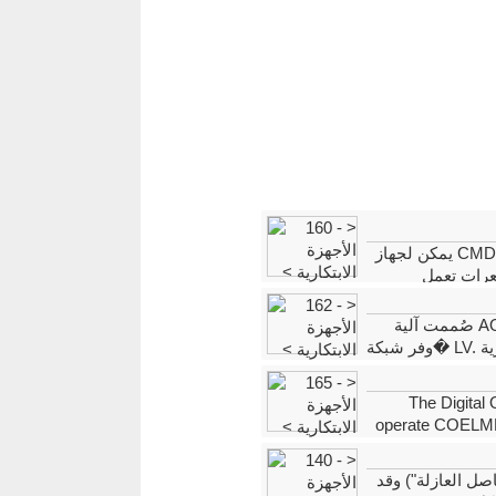
عرات تعمل
�ة
The Digital
operate COELME-
with other parts of the 
فاصل
العازلة") وقد