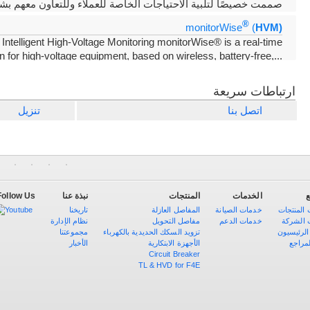
صممت خصيصًا لتلبية الاحتياجات الخاصة للعملاء وللتعاون معهم بش
®
monitorWise
(
HVM)
ntelligent High-Voltage Monitoring monitorWise® is a real-time
n for hi
gh-voltage equipment, based on wireless, battery-free,
...
nsors. It enables continuous tracking of asset condition, early
detection
ارتباطات سريعة
اتصل بنا
تنزيل
Follow Us
نبذة عنا
المنتجات
الخدمات
ع
المنتجات
خدمات الصيانة
المفاصل العازلة
تاريخنا
 الشركة
خدمات الدعم
مفاصل التحويل
نظام الإدارة
 الرئيسيون
تزويد السكك الحديدية بالكهرباء
مجموعتنا
لمراجع
الأجهزة الابتكارية
الأخبار
Circuit Breaker
TL & HVD for F4E