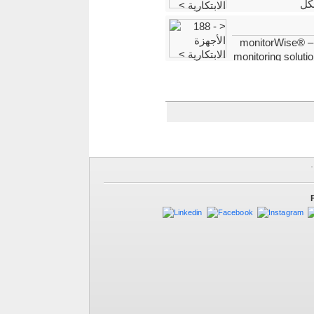
كل
monitorWise® – I
monitoring solutio
and maintenance-free se