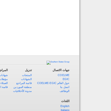
جهات الاتصال
تنزيل
المراج
شهادات 
المنتجات
COELME
مؤهلات
الشهادات
EGIC
COELME-EGIC حول العالم
قائمة المراجع
العملاء
اتصل بنا
منطقة الموردين
قائمة ا
الوظائف
مدونة الأخلاقيات
اللغات
English
Italiano