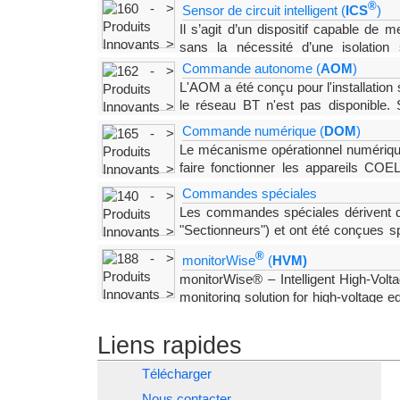
®
Sensor de circuit intelligent (
ICS
)
Il s’agit d’un dispositif capable de
sans la
nécessité d’une isolation
principaux sont : Trois capteurs (un par phase), ins
Commande autonome (
AOM
)
L'AOM a été conçu pour l'installation
le réseau BT n'est pas disponible. 
d'alimentation, comprenant
Commande numérique (
DOM
)
Le mécanisme opérationnel numériq
faire fonctionner les appareils CO
numérique avec d'autres parties du système d'autom
Commandes spéciales
Les commandes spéciales dérivent d
"Sectionneurs") et ont
été conçues sp
particuliers des clients, souvent en collaboration dir
®
monitorWise
(
HVM)
monitorWise® – Intelligent High-Volt
monitoring solution for hi
gh-voltage eq
and maintenance-free sensors. It enables contin
detection
Liens rapides
Télécharger
Nous contacter