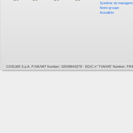
Système de managem
Notre groupe
Actualités
COELME S.p.A. P.IVA/VAT Number: 02699640278 - EGIC n° TVA/VAT Number: FR