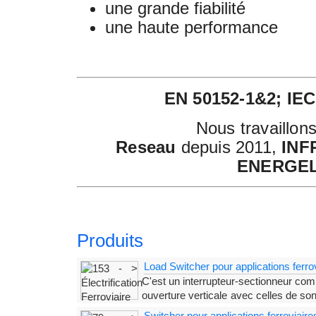
une grande fiabilité
une haute performance
EN 50152-1&2; IEC
Nous travaillon
Reseau
depuis 2011,
INF
ENERGE
Produits
Load Switcher pour applications ferrov
C'est un interrupteur-sectionneur com
ouverture verticale
avec celles de so
est commandée par le bras du sectionneur, ce qui pr
Switcher pour applications ferroviaire