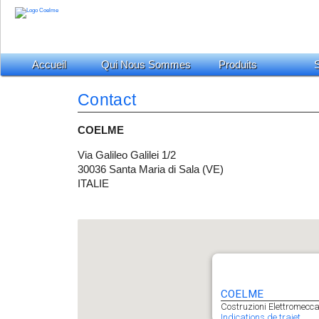
Accueil
Qui Nous Sommes
Produits
S
Contact
COELME
Via Galileo Galilei 1/2
30036 Santa Maria di Sala (VE)
ITALIE
COELME
Costruzioni Elettromecc
Indications de trajet