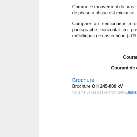
Comme le mouvement du bras s'e
de phase à phase est minimisé.
Comparé au sectionneur à ou
pantographe horizontal en pos
métalliques (le cas échéant) d'êt
Couran
Courant de c
Brochure
Brochure
OH 245-800 kV
Vous ne voyez pas la brochure?
Cliquez