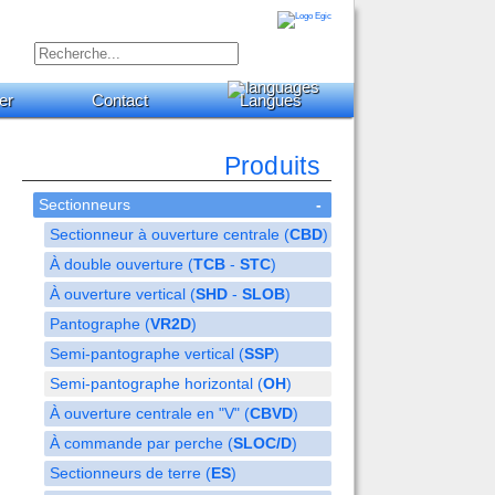
er
Contact
Langues
Produits
Sectionneurs
-
Sectionneur à ouverture centrale (
CBD
)
À double ouverture (
TCB
-
STC
)
À ouverture vertical (
SHD
-
SLOB
)
Pantographe (
VR2D
)
Semi-pantographe vertical (
SSP
)
Semi-pantographe horizontal (
OH
)
À ouverture centrale en "V" (
CBVD
)
À commande par perche (
SLOC/D
)
Sectionneurs de terre (
ES
)