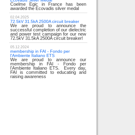
Ecovadis Silver Medal
Tyrrhenian Link
Coelme Egic in France has been
We proudly announce
awarded the Ecovadis silver medal
of this important pro
development of rene
reliability and energy
02.04.2025
72.5kV 31.5kA 2500A circuit breaker
We are proud to announce the
31.12.2023
successful completion of our dielectric
2023 Goals
and power test campaign for our new
We thank all our c
72.5kV 31.5kA 2500A circuit breaker!
team members! Than
year we confirm
electrical industry!
05.12.2024
year full
membership in FAI - Fondo per
l'Ambiente Italiano ETS
We are proud to announce our
22.12.2023
membership in FAI - Fondo per
Happy holidays!
l'Ambiente Italiano ETS. Every day,
Coelme Egic team 
FAI is committed to educating and
holidays!
raising awareness