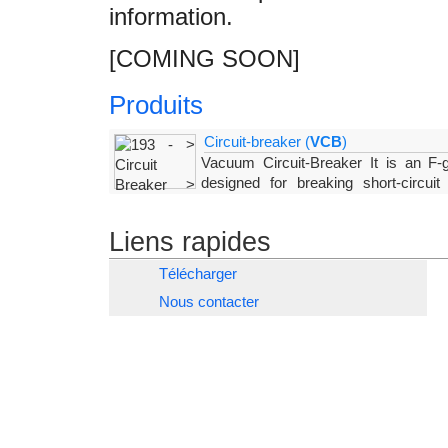
information.
[COMING SOON]
Produits
Circuit-breaker (
VCB
)
Vacuum Circuit-Breaker It is an F-ga
designed for breaking short-circuit
vacuum interrupting. Drawing on 15 years of exp
VSV for
Liens rapides
Télécharger
Nous contacter