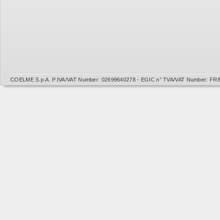
COELME S.p.A. P.IVA/VAT Number: 02699640278 - EGIC n° TVA/VAT Number: FR