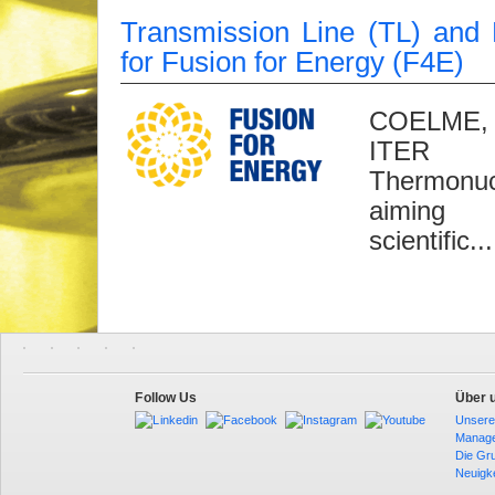
Transmission Line (TL) and
for Fusion for Energy (F4E)
COELME, w
ITER pr
Thermonuc
aiming 
scientific...
Follow Us
Über 
Unsere
Manag
Die Gr
Neuigk