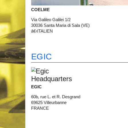
COELME
Via Galileo Galilei 1/2
30036 Santa Maria di Sala (VE)
â€‹ITALIEN
EGIC
EGIC
60b, rue L. et R. Desgrand
69625 Villeurbanne
FRANCE