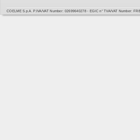
COELME S.p.A. P.IVA/VAT Number: 02699640278 - EGIC n° TVA/VAT Number: FR