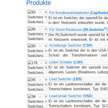
Produkte
Für Kondensatorbatterien (
CapSwitc
Er ist ein Switcher, der speziell fü
in dem Netzwerk entworfen wurd
e. 
SF6 Trennkammer des Typs “Puffer” ausgestattet, 
®
Für Shunt-Reaktoren
(RLSwitcher
)
Der RLSwitcher® wurde speziell für 
im Netzwerk entwickelt. Er ist mi
t 
SF6 Trennkammer des Typs “Puffer” ausgestattet, 
Schaltungs Switcher (
CSH
)
Er ist ein Switcher der in den USA
Schutz der Transformatoren und 
Leitungen, Kabel,usw.) als Alternative zu teureren
Linien Schalter (
LSH
)
einer speziellen
Er ist ein Switcher der speziell z
allgemein, Lasten (Reaktoren, Leit
ung
und zuverlässigen Weise zu steuern. Er ist mit eine
Load Switcher (
LBS
)
Er ist ein Lasttrennschalter, der di
Trennschalters kombiniert, Typ SH
welchen er ausgestattet ist. Die Trennkamm
Load-break Switcher (
VSD
)
Trennschalters aktiviert,
Er ist ein Lasttrennschalter, der di
Trennschalters kombiniert, Typ SL